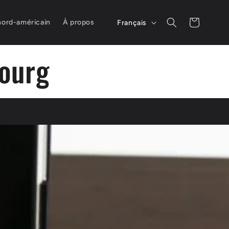
L
Panier
nord-américain
À propos
Français
a
ourg
n
g
u
e