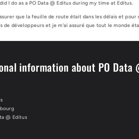
did I do as a PO Data @ Editus during my time at Editus.
surer que la feuille de route était dans les délais et pour c
s de développeurs et je m'ai assuré que tout le monde étai
onal information about PO Data 
us
mbourg
ta @ Editus