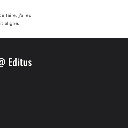
e faire, j'ai eu
t aligné.
@ Editus