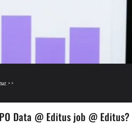
hur
>>
 PO Data @ Editus job @ Editus?