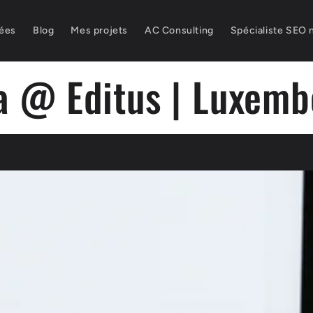
nées
Blog
Mes projets
AC Consulting
Spécialiste SEO 
a @ Editus | Luxemb