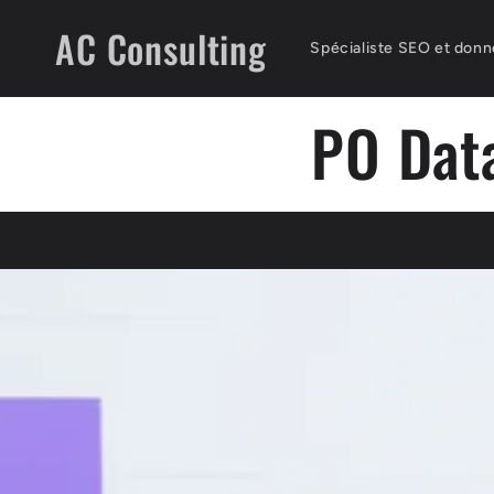
et
passer
AC Consulting
au
Spécialiste SEO et don
contenu
PO Dat