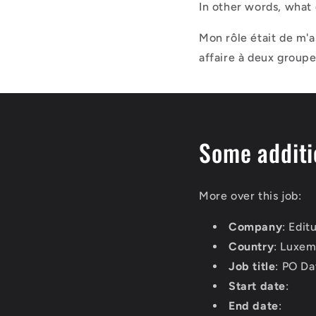
In other words, what 
Mon rôle était de m'as
affaire à deux groupe
Some additi
More over this job:
Company
: Edit
Country
: Luxe
Job title
: PO Da
Start date
:
End date
: