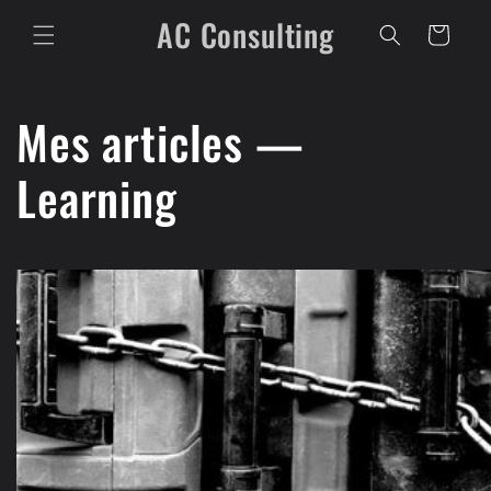
et
AC Consulting
passer
Panier
au
contenu
Mes articles —
Learning